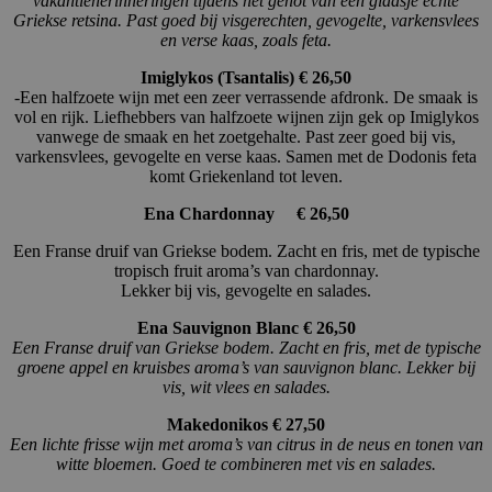
vakantieherinneringen tijdens het genot van een glaasje echte
Griekse retsina. Past goed bij visgerechten, gevogelte, varkensvlees
en verse kaas, zoals feta.
Imiglykos (Tsantalis) € 26,50
-Een halfzoete wijn met een zeer verrassende afdronk. De smaak is
vol en rijk. Liefhebbers van halfzoete wijnen zijn gek op Imiglykos
vanwege de smaak en het zoetgehalte. Past zeer goed bij vis,
varkensvlees, gevogelte en verse kaas. Samen met de Dodonis feta
komt Griekenland tot leven.
Ena Chardonnay
€ 26,50
Een Franse druif van Griekse bodem. Zacht en fris, met de typische
tropisch fruit aroma’s van chardonnay.
Lekker bij vis, gevogelte en salades.
Ena Sauvignon Blanc € 26,50
Een Franse druif van Griekse bodem. Zacht en fris, met de typische
groene appel en kruisbes aroma’s van sauvignon blanc. Lekker bij
vis, wit vlees en salades.
Makedonikos € 27,50
Een lichte frisse wijn met aroma’s van citrus in de neus en tonen van
witte bloemen. Goed te combineren met vis en salades.