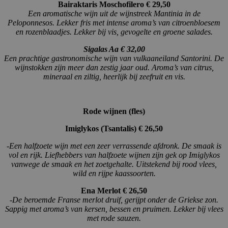
Bairaktaris Moschofilero € 29,50
Een aromatische wijn uit de wijnstreek Mantinia in de
Peloponnesos. Lekker fris met intense aroma’s van citroenbloesem
en rozenblaadjes. Lekker bij vis, gevogelte en groene salades.
Sigalas Aa € 32,00
Een prachtige gastronomische wijn van vulkaaneiland Santorini. De
wijnstokken zijn meer dan zestig jaar oud. Aroma’s van citrus,
mineraal en ziltig, heerlijk bij zeefruit en vis.
Rode wijnen (fles)
Imiglykos (Tsantalis) € 26,50
-Een halfzoete wijn met een zeer verrassende afdronk. De smaak is
vol en rijk. Liefhebbers van halfzoete wijnen zijn gek op Imiglykos
vanwege de smaak en het zoetgehalte. Uitstekend bij rood vlees,
wild en rijpe kaassoorten.
Ena Merlot € 26,50
-De beroemde Franse merlot druif, gerijpt onder de Griekse zon.
Sappig met aroma’s van kersen, bessen en pruimen. Lekker bij vlees
met rode sauzen.