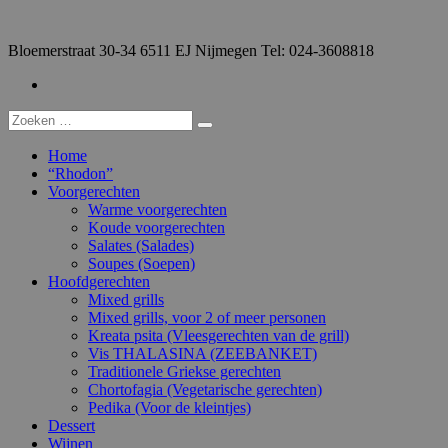
Doorgaan
naar
Bloemerstraat 30-34 6511 EJ Nijmegen Tel: 024-3608818
inhoud
Facebook
Zoeken
naar:
Home
“Rhodon”
Voorgerechten
Warme voorgerechten
Koude voorgerechten
Salates (Salades)
Soupes (Soepen)
Hoofdgerechten
Mixed grills
Mixed grills, voor 2 of meer personen
Kreata psita (Vleesgerechten van de grill)
Vis THALASINA (ZEEBANKET)
Traditionele Griekse gerechten
Chortofagia (Vegetarische gerechten)
Pedika (Voor de kleintjes)
Dessert
Wijnen